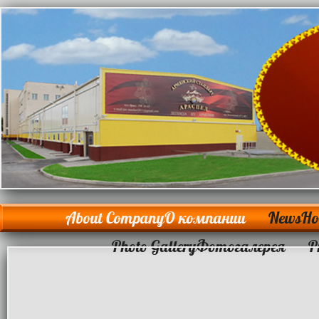
About Company
О компании
News
Но
Photo Gallery
Фотогалерея
P