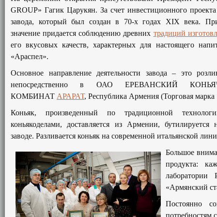
GROUP» Гагик Царукян. За счет инвестиционного проекта 
завода, который был создан в 70-х годах XIX века.
При
значение придается соблюдению древних
традиций изготовл
его вкусовых качеств, характерных для настоящего нап
«Араспел».
Основное направление деятельности завода – это розли
непосредственно в ОАО ЕРЕВАНСКИЙ КОНЬЯ
КОМБИНАТ
АРАРАТ
, Республика Армения (Торговая марка
Коньяк, произведенный по традиционной технолог
коньякоделами, доставляется из Армении, бутилируется
заводе. Разливается коньяк на современной итальянской лини
Большое внима
продукта: ка
лаборатории 
«Армянский ст
Постоянно со
потребностям 